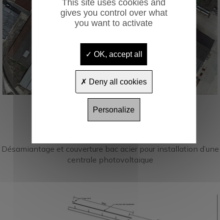
This site uses cookies and
gives you control over what
you want to activate
OK, accept all
Deny all cookies
Personalize
Projet à MUSSIDAN (24)
Désamiantage et couverture bac acier pour installation d’une
centrale photovoltaique