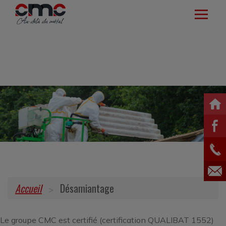
Ouvrir
le
CONSTRUCTIONS
menu
MÉTALLIQUES
HANGARS
SOLAIRES
SINISTRES
DÉSAMIANTAGE
RÉNOVATION
Accueil
Désamiantage
Le groupe CMC est certifié (certification QUALIBAT 1552)